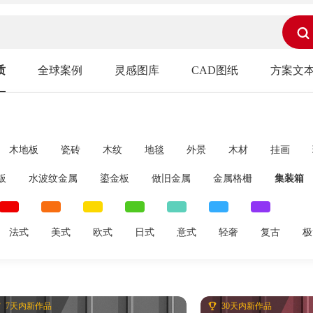
质
全球案例
灵感图库
CAD图纸
方案文
木地板
瓷砖
木纹
地毯
外景
木材
挂画
凹凸贴图
素材贴图
商业元素
板
水波纹金属
鎏金板
做旧金属
金属格栅
集装箱
法式
美式
欧式
日式
意式
轻奢
复古
极
7天内新作品
30天内新作品