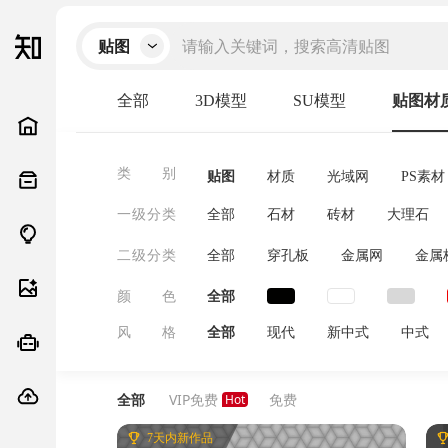
贴图
全部
3D模型
SU模型
贴图材
类 别
贴图
材质
光域网
PS素材
一级分类
全部
石材
砖材
大理石
墙面地面屋面
HDR贴图
涂料
二级分类
全部
穿孔板
金属网
金属
颜 色
全部
风 格
全部
现代
新中式
中式
北欧
禅意
简欧
工业
全部
VIP免费
免费
7天内新作品