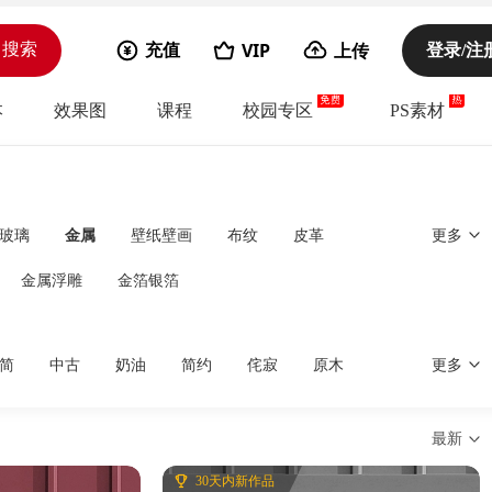
VIP
上传
搜索
充值
登录/注
本
效果图
课程
校园专区
PS素材
玻璃
金属
壁纸壁画
布纹
皮革
更多
金属浮雕
金箔银箔
简
中古
奶油
简约
侘寂
原木
更多
最新
30天内新作品