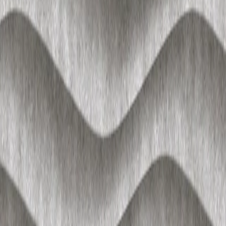
推荐
AI创作
关于我们
知末协议
品牌来源
关于我们
联系我们
加入我们
常见问题
上传要求
下载问题
充值支付
提现收益
帮助中心
免责声明
本网站内容由用户自行上传，如权利人发现存在误传其
他作品情形，请及时与本站联系。