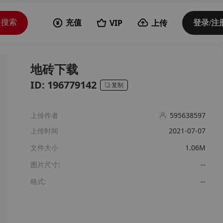
VIP
上传
搜索
充值
登录/注
地砖下载
ID:
196779142
复制
上传作者
595638597
上传时间
2021-07-07
文件大小
1.06
M
图片尺寸
:
--
格式
:
--