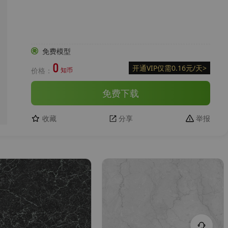
免费模型
0
开通VIP仅需0.16元/天
>
价格：
知币
免费下载
收藏
分享
举报