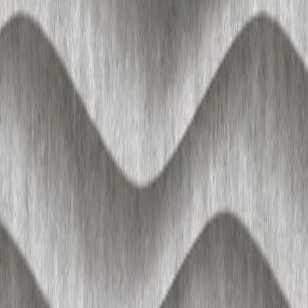
推荐
AI创作
关于我们
知末协议
品牌来源
关于我们
联系我们
加入我们
常见问题
上传要求
下载问题
充值支付
提现收益
帮助中心
免责声明
本网站内容由用户自行上传，如权利人发现存在误传其
他作品情形，请及时与本站联系。